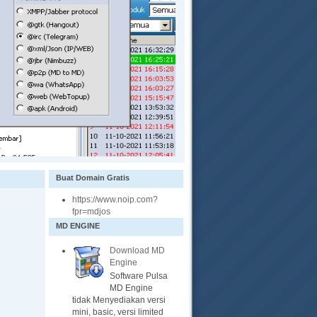
Buat Domain Gratis
https://www.noip.com?
fpr=mdjos
MD ENGINE
Download MD
Engine
Software Pulsa
MD Engine
tidak Menyediakan versi
mini, basic, versi limited