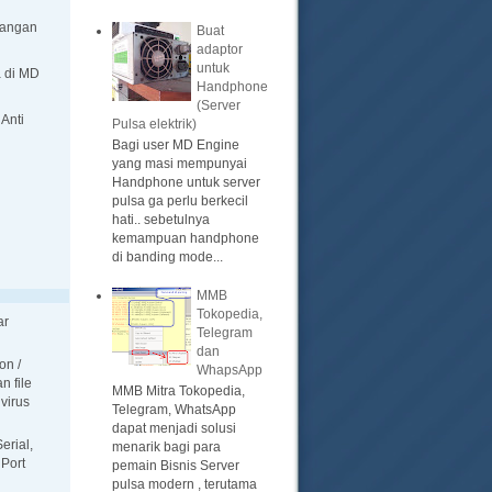
langan
Buat
adaptor
untuk
 di MD
Handphone
(Server
 Anti
Pulsa elektrik)
Bagi user MD Engine
yang masi mempunyai
Handphone untuk server
pulsa ga perlu berkecil
hati.. sebetulnya
kemampuan handphone
di banding mode...
MMB
Tokopedia,
ar
Telegram
dan
on /
WhapsApp
n file
MMB Mitra Tokopedia,
ivirus
Telegram, WhatsApp
dapat menjadi solusi
erial,
menarik bagi para
 Port
pemain Bisnis Server
pulsa modern , terutama