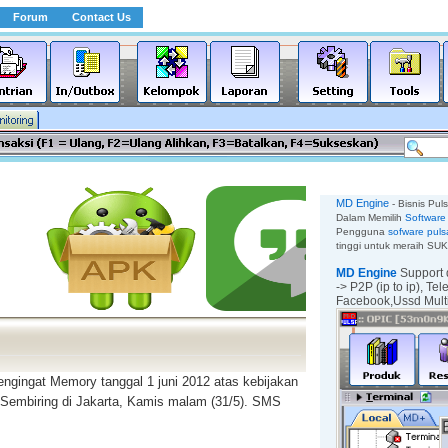
Forum
Contact Us
MD Engine
- Bisnis Pul
Dalam Memilih
Software 
Pengguna
sofware puls
tinggi untuk meraih SU
MD Engine
Support 
-> P2P (ip to ip),
Tel
Facebook,
Ussd Mul
ngingat Memory tanggal 1 juni 2012 atas kebijakan
l Sembiring di Jakarta, Kamis malam (31/5). SMS