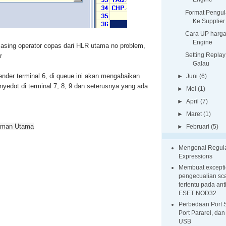
Format Pengu
Ke Supplier
Cara UP harga
Engine
sing operator copas dari HLR utama no problem,
Setting Replay
r
Galau
sender terminal 6, di queue ini akan mengabaikan
►
Juni
(6)
nyedot di terminal 7, 8, 9 dan seterusnya yang ada
►
Mei
(1)
►
April
(7)
►
Maret
(1)
man Utama
►
Februari
(5)
Mengenal Regul
Expressions
Membuat excepti
pengecualian sca
tertentu pada ant
ESET NOD32
Perbedaan Port S
Port Pararel, dan
USB