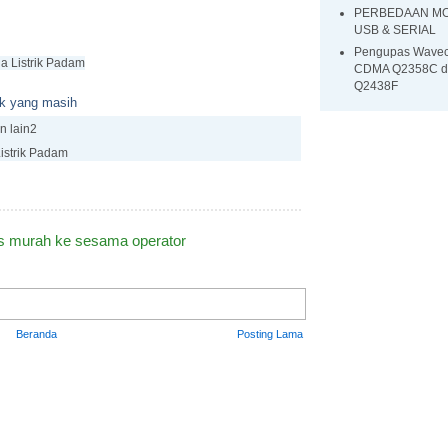
PERBEDAAN M
USB & SERIAL
Pengupas Wave
a Listrik Padam
CDMA Q2358C d
Q2438F
uk yang masih
n lain2
strik Pad
am
 murah ke sesama operator
Beranda
Posting Lama