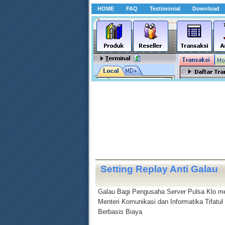
HOME
FAQ
Testimonial
Download
Setting Replay Anti Galau
Galau Bagi Pengusaha Server Pulsa Klo me
Menteri Komunikasi dan Informatika Tifatu
Berbasis Biaya