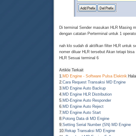
Di terminal Sender masukan HLR Masing ma
dengan catatan Perterminal untuk 1 operato
nah klo sudah di aktifkan filter HLR untuk 
nomer diluar HLR tersebut Akan tetapi bisa 
HLR Sesuai terminal 6
Artikle Terkait
1.
MD Engine - Software Pulsa Elektrik
Hala
2.
Cara Request Transaksi MD Engine
3.
MD Engine Auto Backup
4.
MD Engine HLR Distribution
5.
MD-Engine Auto Responder
6.
MD Engine Auto Reject
7.
MD Engine Auto Start
8.
Potong Data di MD Engine
9.
Setting Serial Number (SN) MD Engine
10.
Rekap Transaksi MD Engine