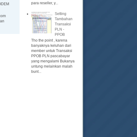
para reseller, y...
ODEM
Setting
com
Tambahan
an
Transaksi
PLN -
PPOB
Tho the point , karena
banyaknya keluhan dari
member untuk Transaksi
PPOB PLN pascabayar
yang mengalami Bukanya
untung melainkan malah
bunt...