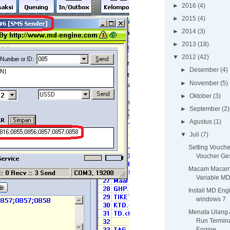
►
2016
(4)
►
2015
(4)
►
2014
(3)
►
2013
(18)
▼
2012
(42)
►
Desember
(4)
►
November
(5)
►
Oktober
(3)
►
September
(2)
►
Agustus
(1)
▼
Juli
(7)
Setting Voucher
Voucher Ge
Macam Maca
Variable M
Install MD Eng
windows 7
Menata Ulang 
Run Termin
Engine