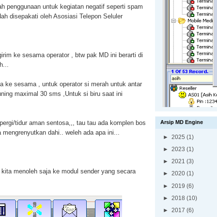
lah penggunaan untuk kegiatan negatif seperti spam
ah disepakati oleh Asosiasi Telepon Seluler
girim ke sesama operator , btw pak MD ini berarti di
...
ya ke sesama , untuk operator si merah untuk antar
ning maximal 30 sms ,Untuk si biru saat ini
 pergi/tidur aman sentosa,,, tau tau ada komplen bos
Arsip MD Engine
a mengrenyutkan dahi.. weleh ada apa ini...
►
2025
(1)
►
2023
(1)
►
2021
(3)
a, kita menoleh saja ke modul sender yang secara
►
2020
(1)
►
2019
(6)
►
2018
(10)
►
2017
(6)