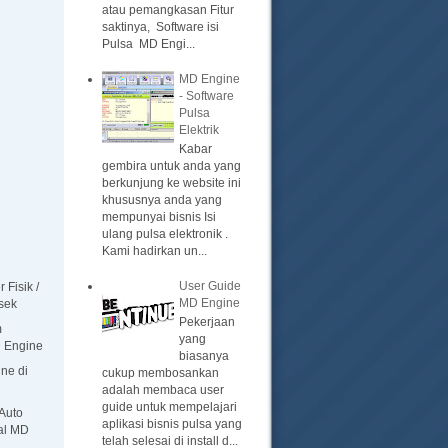
atau pemangkasan Fitur
saktinya, Software isi
Pulsa MD Engi...
MD Engine
- Software
Pulsa
Elektrik
Kabar
gembira untuk anda yang
berkunjung ke website ini
khususnya anda yang
mempunyai bisnis Isi
ulang pulsa elektronik .
Kami hadirkan un...
User Guide
 Fisik /
MD Engine
sek
Pekerjaan
m
yang
D Engine
biasanya
ine di
cukup membosankan
adalah membaca user
guide untuk mempelajari
Auto
aplikasi bisnis pulsa yang
al MD
telah selesai di install d...