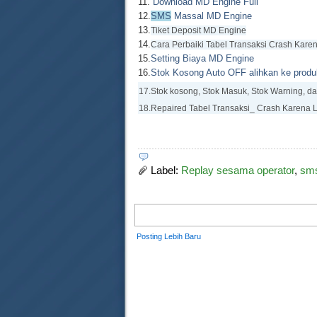
11.
Download MD Engine Full
12.
SMS
Massal MD Engine
13.
Tiket Deposit MD Engine
14.
Cara Perbaiki Tabel Transaksi Crash Karen
15.
Setting Biaya MD Engine
16.
Stok Kosong Auto OFF alihkan ke prod
17.
Stok kosong, Stok Masuk, Stok Warning, da
18.
Repaired Tabel Transaksi_ Crash Karena Li
Label:
Replay sesama operator
,
sms
Posting Lebih Baru