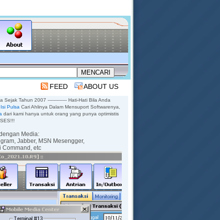
FEED
ABOUT US
sa Sejak Tahun 2007 ------------- Hati-Hati Bila Anda
Isi Pulsa
Cari Ahlinya Dalam Mensuport Softwarenya,
a
dari kami hanya untuk orang yang punya optimistis
KSES!!!
dengan Media:
egram,
Jabber,
MSN Mesengger,
ti Command,
etc