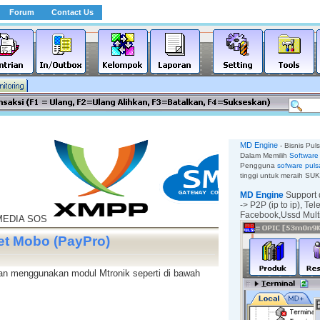
Forum
Contact Us
MD Engine
- Bisnis Pul
Dalam Memilih
Software 
Pengguna
sofware puls
tinggi untuk meraih SU
MD Engine
Support 
-> P2P (ip to ip),
Tel
Facebook,
Ussd Mul
t Mobo (PayPro)
n menggunakan modul Mtronik seperti di bawah