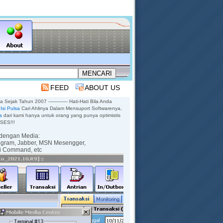
FEED
ABOUT US
sa Sejak Tahun 2007 ------------- Hati-Hati Bila Anda
Isi Pulsa
Cari Ahlinya Dalam Mensuport Softwarenya,
a
dari kami hanya untuk orang yang punya optimistis
KSES!!!
dengan Media:
egram,
Jabber,
MSN Mesengger,
ti Command,
etc