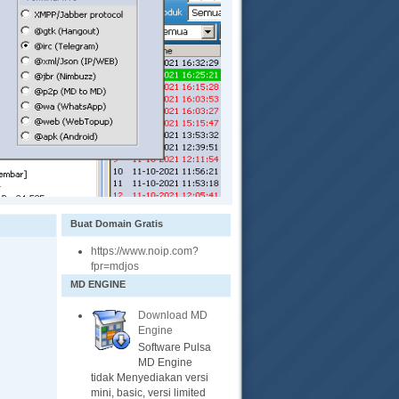
Buat Domain Gratis
https://www.noip.com?
fpr=mdjos
MD ENGINE
Download MD
Engine
Software Pulsa
MD Engine
tidak Menyediakan versi
mini, basic, versi limited