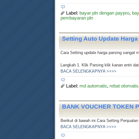
Label:
bayar pln dengan paypro
,
bay
pembayaran pln
Setting Auto Update Harga
Cara Setting update harga parsing sangat m
Langkah 1. Klik Parsing klik kanan entri da
BACA SELENGKAPNYA >>>>
Label:
md automatis
,
rebat otomatis
BANK VOUCHER TOKEN PLN
Berikut di bawah ini Cara Setting Penjual
BACA SELENGKAPNYA >>>>