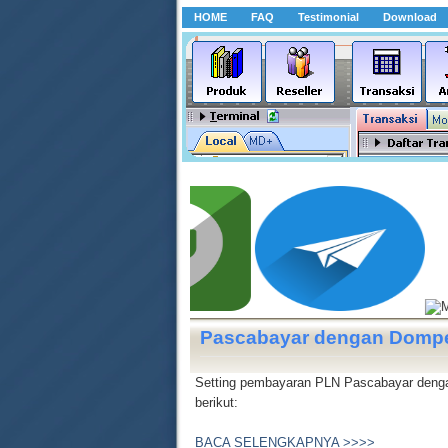
HOME
FAQ
Testimonial
Download
Pascabayar dengan Dompe
Setting pembayaran PLN Pascabayar denga
berikut:
BACA SELENGKAPNYA >>>>