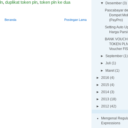
ln
,
duplikat token pln
,
token pln ke dua
▼
Desember
(3)
Pascabayar d
Dompet Mo
(PayPro)
Beranda
Postingan Lama
Setting Auto U
Harga Pars
BANK VOUC
TOKEN PLN
Voucher FIS
►
September
(1)
►
Juli
(1)
►
Maret
(1)
►
2016
(4)
►
2015
(4)
►
2014
(3)
►
2013
(18)
►
2012
(42)
Mengenal Regul
Expressions