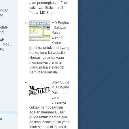
atau pemangkasan Fitur
saktinya, Software isi
engan
Pulsa MD Engi...
bo
MD Engine
pdate
- Software
ing
Pulsa
Elektrik
HER
Kabar
 (Modul
gembira untuk anda yang
IK)
berkunjung ke website ini
khususnya anda yang
mempunyai bisnis Isi
ulang pulsa elektronik .
Kami hadirkan un...
User Guide
MD Engine
Pekerjaan
yang
biasanya
cukup membosankan
adalah membaca user
guide untuk mempelajari
ar
aplikasi bisnis pulsa yang
telah selesai di install d...