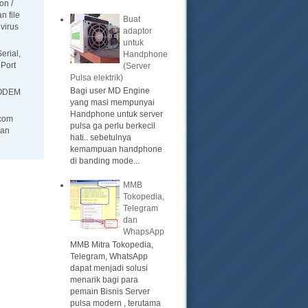
on /
n file
Buat
ivirus
adaptor
untuk
erial,
Handphone
 Port
(Server
Pulsa elektrik)
Bagi user MD Engine
ODEM
yang masi mempunyai
Handphone untuk server
com
pulsa ga perlu berkecil
an
hati.. sebetulnya
kemampuan handphone
di banding mode...
MMB
Tokopedia,
Telegram
dan
WhapsApp
MMB Mitra Tokopedia,
Telegram, WhatsApp
dapat menjadi solusi
menarik bagi para
pemain Bisnis Server
pulsa modern , terutama