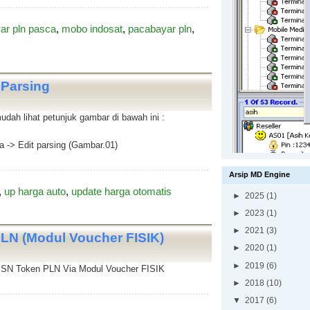
ar pln pasca
,
mobo indosat
,
pacabayar pln
,
 Parsing
udah lihat petunjuk gambar di bawah ini :
ta -> Edit parsing (Gambar.01)
Arsip MD Engine
,
up harga auto
,
update harga otomatis
►
2025
(1)
►
2023
(1)
►
2021
(3)
 (Modul Voucher FISIK)
►
2020
(1)
►
2019
(6)
an SN Token PLN Via Modul Voucher FISIK
►
2018
(10)
▼
2017
(6)