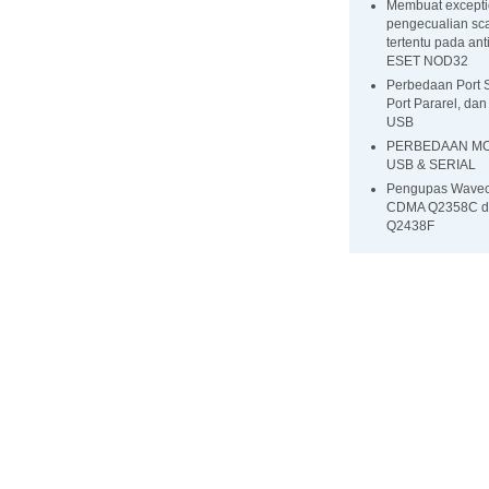
Membuat excepti
pengecualian sca
tertentu pada ant
ESET NOD32
Perbedaan Port S
Port Pararel, dan
USB
PERBEDAAN M
USB & SERIAL
Pengupas Wave
CDMA Q2358C d
Q2438F