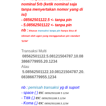
nominal 5rb (ketik nominal saja
tanpa menyertakan nomor yang di
isi)
- 08562501122.5 <- tanpa pin
- 5.08562501122 <- tanpa pin
nb :
khusus
transaksi tanpa pin
hanya bisa di
nikmati oleh agen yang menggunakan pin standart
'1234'
Transaksi Multi
08562501122.5.08121504787.10.08
3866779955.20.1234
Atau
5.08562501122.10.08121504787.20.
083866779955.1234
nb :
pemisah transaksi
yg di suport
- space ( )
ex:
08562501188 5 1234
- Titik (.)
ex:
08562501188.5.1234
- Koma (,)
ex:
08562501188,5,1234