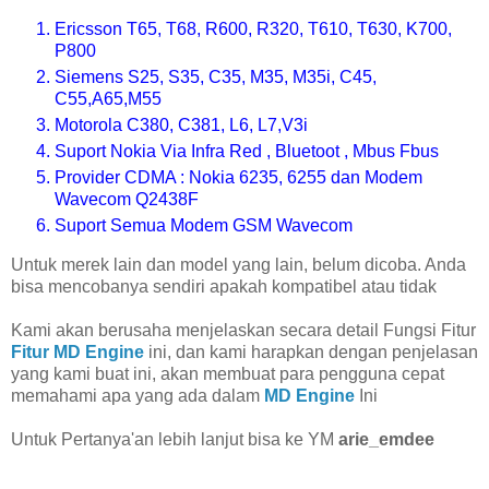
Ericsson T65, T68, R600, R320, T610, T630, K700,
P800
Siemens S25, S35, C35, M35, M35i, C45,
C55,A65,M55
Motorola C380, C381, L6, L7,V3i
Suport Nokia Via Infra Red , Bluetoot , Mbus Fbus
Provider CDMA : Nokia 6235, 6255 dan Modem
Wavecom Q2438F
Suport Semua Modem GSM Wavecom
Untuk merek lain dan model yang lain, belum dicoba. Anda
bisa mencobanya sendiri apakah kompatibel atau tidak
Kami akan berusaha menjelaskan secara detail Fungsi Fitur
Fitur MD Engine
ini, dan kami harapkan dengan penjelasan
yang kami buat ini, akan membuat para pengguna cepat
memahami apa yang ada dalam
MD Engine
Ini
Untuk Pertanya'an lebih lanjut bisa ke YM
arie_emdee