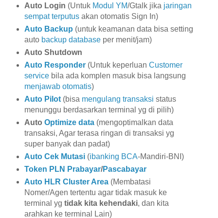
Auto Login
(Untuk
Modul YM
/Gtalk jika
jaringan
sempat terputus
akan otomatis Sign In)
Auto Backup
(untuk keamanan data bisa setting
auto
backup database
per menit/jam)
Auto Shutdown
Auto Responder
(Untuk keperluan
Customer
service
bila ada komplen masuk bisa langsung
menjawab otomatis
)
Auto Pilot
(bisa
mengulang transaksi
status
menunggu berdasarkan terminal yg di pilih)
Auto
Optimize data
(mengoptimalkan data
transaksi, Agar terasa ringan di transaksi yg
super banyak dan padat)
Auto Cek Mutasi
(
ibanking BCA
-Mandiri-BNI)
Token PLN
Prabayar
/
Pascabayar
Auto HLR Cluster Area
(Membatasi
Nomer/Agen tertentu agar tidak masuk ke
terminal yg
tidak kita kehendaki
, dan kita
arahkan ke terminal Lain)