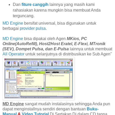
Dan
fiture canggih
lainnya yang masih kami
rahasiakan karena mungkin bisa membuat Anda
terguncang.
MD Engine
bersifat universal, bisa digunakan untuk
berbagai
provider pulsa
.
MD Engine
bisa dipakai oleh Agen
MKios, PC
Online(AutoRefill), Host2Host Eratel, E-Flexi, MTronik
(SEV), Dompet Pulsa, dan E-Pulsa
lainnya untuk membuat
All Operator
untuk selanjutnya di distribusikan ke Sub Agen"
MD Engine
sangat mudah instalasinya sehingga Anda pun
dapat menginstallnya sendiri dengan bantuan
Buku-
Manual
&
Video Tutorial
Di Sertakan Di dalam CD tanpa