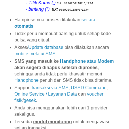
- Titik Koma (;)
ex:
08562501188;5;1234
- bintang (*)
ex:
08562501188*5*1234
Hampir semua proses dilakukan
secara
otomatis
.
Tidak perlu membuat parsing untuk setiap kode
pulsa yang dijual.
Akses/
Update database
bisa dilakukan secara
mobile melalui SMS
.
SMS yang masuk ke
Handphone atau Modem
akan segera dihapus setelah diproses
,
sehingga anda tidak perlu khawatir memori
Handphone
penuh dan SMS tidak bisa diterima.
Support
transaksi via SMS
,
USSD Command
,
Online Service / Layanan Data
dan
voucher
fisik
/
gesek
.
Anda bisa menggunakan lebih dari 1 provider
sekaligus.
Tersedia
modul monitoring
untuk mengawasi
setiap transaksi.