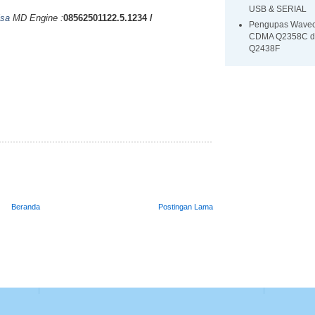
USB & SERIAL
lsa
MD Engine :
08562501122.5.1234 /
Pengupas Wave
CDMA Q2358C d
Q2438F
Beranda
Postingan Lama