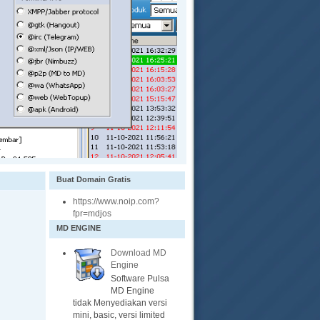
Buat Domain Gratis
https://www.noip.com?
fpr=mdjos
MD ENGINE
Download MD
Engine
Software Pulsa
MD Engine
tidak Menyediakan versi
mini, basic, versi limited