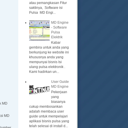
atau pemangkasan Fitur
saktinya, Software isi
Pulsa MD Engi...
MD Engine
- Software
Pulsa
Elektrik
Kabar
gembira untuk anda yang
berkunjung ke website ini
khususnya anda yang
mempunyai bisnis Isi
ulang pulsa elektronik .
Kami hadirkan un...
User Guide
MD Engine
Pekerjaan
yang
biasanya
ik MD
cukup membosankan
adalah membaca user
ksi MD
guide untuk mempelajari
aplikasi bisnis pulsa yang
telah selesai di install d...
 Number