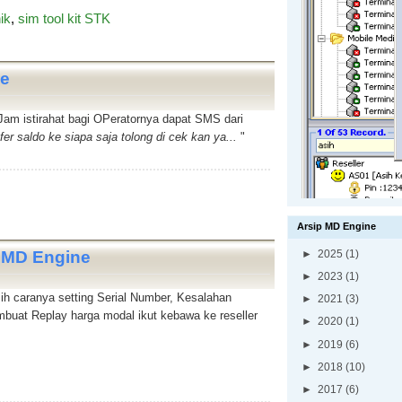
ik
,
sim tool kit STK
ne
Jam istirahat bagi OPeratornya dapat SMS dari
fer saldo ke siapa saja tolong di cek kan ya...
"
Arsip MD Engine
) MD Engine
►
2025
(1)
►
2023
(1)
h caranya setting Serial Number, Kesalahan
►
2021
(3)
uat Replay harga modal ikut kebawa ke reseller
►
2020
(1)
►
2019
(6)
►
2018
(10)
►
2017
(6)