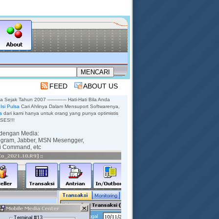
FEED
ABOUT US
sa Sejak Tahun 2007 ------------- Hati-Hati Bila Anda
Isi Pulsa
Cari Ahlinya Dalam Mensuport Softwarenya,
a
dari kami hanya untuk orang yang punya optimistis
KSES!!!
dengan Media:
egram,
Jabber,
MSN Mesengger,
ti Command,
etc