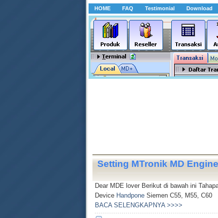
HOME
FAQ
Testimonial
Download
Setting MTronik MD Engin
Dear MDE lover Berikut di bawah ini Taha
Device
Handpone
Siemen C55, M55, C60
BACA SELENGKAPNYA >>>>