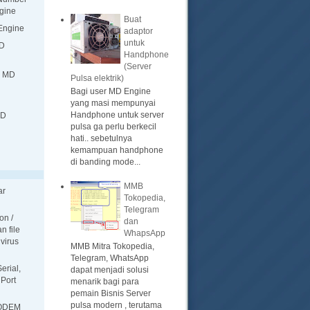
gine
Buat
 Engine
adaptor
untuk
MD
Handphone
(Server
i MD
Pulsa elektrik)
Bagi user MD Engine
yang masi mempunyai
Handphone untuk server
MD
pulsa ga perlu berkecil
hati.. sebetulnya
kemampuan handphone
di banding mode...
MMB
ar
Tokopedia,
Telegram
on /
dan
n file
WhapsApp
ivirus
MMB Mitra Tokopedia,
Telegram, WhatsApp
erial,
dapat menjadi solusi
 Port
menarik bagi para
pemain Bisnis Server
pulsa modern , terutama
ODEM