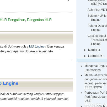
(SN) MD En
Auto Pilot MD
Setting HLR 
HLR Pengalihan
,
Pengertian HLR
Engine
Potong Data d
Engine
Cara Request
Transaksi 
Engine
ata di
Software pulsa
MD Engine
, Dan kenapa
►
Maret
(1)
tu yang tepat untuk pemotongan data
►
Februari
(5)
Mengenal Regul
Expressions
Membuat excepti
pengecualian sca
D Engine
tertentu pada ant
ESET NOD32
Perbedaan Port S
idak di butuhkan setting khusus untuk support
Port Pararel, dan
 semua model transaksi sudah di conversi otomatis
USB
PERBEDAAN M