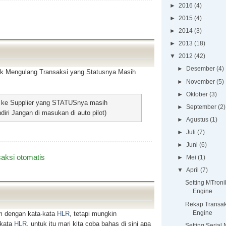
►
2016
(4)
►
2015
(4)
►
2014
(3)
►
2013
(18)
▼
2012
(42)
►
Desember
(4)
k Mengulang Transaksi yang Statusnya Masih
►
November
(5)
►
Oktober
(3)
si ke Supplier yang STATUSnya masih
►
September
(2)
i Jangan di masukan di auto pilot)
►
Agustus
(1)
►
Juli
(7)
►
Juni
(6)
saksi otomatis
►
Mei
(1)
▼
April
(7)
Setting MTron
Engine
Rekap Transa
Engine
m dengan kata-kata
HLR
, tetapi mungkin
-kata
HLR
, untuk itu mari kita coba bahas di sini apa
Setting Serial