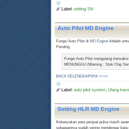
Label:
setting SN
Auto Pilot MD Engine
Fungsi Auto Pilot di
MD Engine
Adalah untu
Pending
Fungsi Auto Pilot mengulang transak
MENUNGGU (Warning : Stok Chip Sendir
BACA SELENGKAPNYA >>>>
Label:
auto pilot system
,
Ulang tran
Setting HLR MD Engine
Kebanyakan para penjual pulsa masih awa
sebagiannya sudah sering mendengar kata