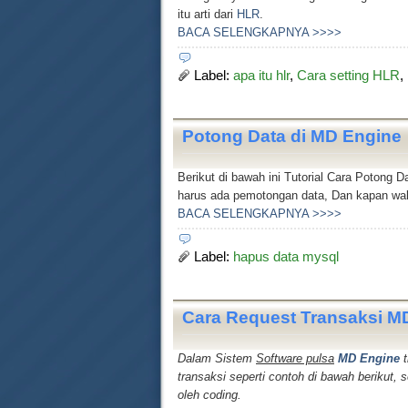
itu arti dari
HLR
.
BACA SELENGKAPNYA >>>>
Label:
apa itu hlr
,
Cara setting HLR
,
Potong Data di MD Engine
Berikut di bawah ini Tutorial Cara Potong D
harus ada pemotongan data, Dan kapan wak
BACA SELENGKAPNYA >>>>
Label:
hapus data mysql
Cara Request Transaksi M
Dalam Sistem
Software pulsa
MD Engine
t
transaksi seperti contoh di bawah berikut,
oleh coding.