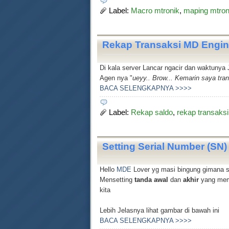
Label:
Macro mtronik
,
maping mtron
Rekap Transaksi MD Engi
Di kala server Lancar ngacir dan waktunya 
Agen nya "
ueyy.. Brow... Kemarin saya tran
BACA SELENGKAPNYA >>>>
Label:
Rekap saldo
,
rekap transaksi
Setting Serial Number (SN
Hello
MDE
Lover yg masi bingung gimana si
Mensetting
tanda awal
dan
akhir
yang memb
kita
Lebih Jelasnya lihat gambar di bawah ini
BACA SELENGKAPNYA >>>>