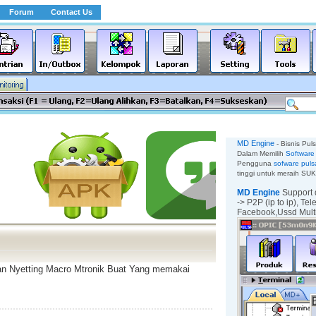
Forum
Contact Us
MD Engine
- Bisnis Pul
Dalam Memilih
Software 
Pengguna
sofware puls
tinggi untuk meraih SU
MD Engine
Support 
-> P2P (ip to ip),
Tel
Facebook,
Ussd Mul
e
pan Nyetting Macro Mtronik Buat Yang memakai