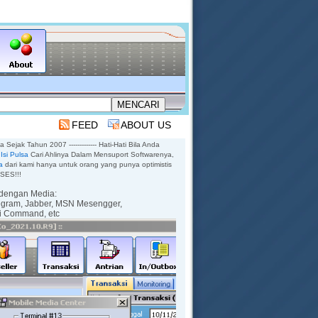
FEED
ABOUT US
sa Sejak Tahun 2007 ------------- Hati-Hati Bila Anda
Isi Pulsa
Cari Ahlinya Dalam Mensuport Softwarenya,
a
dari kami hanya untuk orang yang punya optimistis
KSES!!!
dengan Media:
egram,
Jabber,
MSN Mesengger,
ti Command,
etc