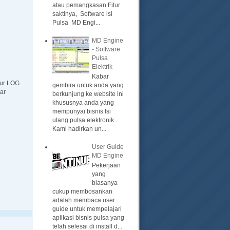
atau pemangkasan Fitur
saktinya, Software isi
Pulsa MD Engi...
MD Engine
- Software
Pulsa
Elektrik
Kabar
tur LOG
gembira untuk anda yang
ar
berkunjung ke website ini
khususnya anda yang
mempunyai bisnis Isi
ulang pulsa elektronik .
Kami hadirkan un...
User Guide
MD Engine
Pekerjaan
yang
biasanya
cukup membosankan
adalah membaca user
guide untuk mempelajari
aplikasi bisnis pulsa yang
telah selesai di install d...