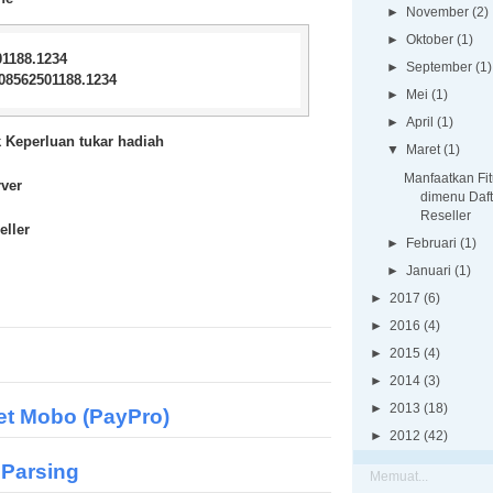
►
November
(2)
►
Oktober
(1)
1188.1234
►
September
(1)
08562501188.1234
►
Mei
(1)
►
April
(1)
 Keperluan tukar hadiah
▼
Maret
(1)
Manfaatkan Fi
rver
dimenu Daft
Reseller
eller
►
Februari
(1)
►
Januari
(1)
►
2017
(6)
►
2016
(4)
►
2015
(4)
►
2014
(3)
►
2013
(18)
t Mobo (PayPro)
►
2012
(42)
 Parsing
Memuat...