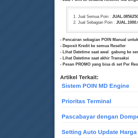
Jual Semua Poin :
JUAL.0856250
Jual Sebagian Poin :
JUAL.1000.
- Pencairan sebagian POIN Manual untuk
- Deposit Kredit ke semua Reseller
- Lihat Datetime saat awal gabung ke se
- Lihat Datetime saat akhir Transaksi
- Pesan PROMO yang bisa di set Per Res
Artikel Terkait:
Sistem POIN MD Engine
Prioritas Terminal
Pascabayar dengan Dompe
Setting Auto Update Harga