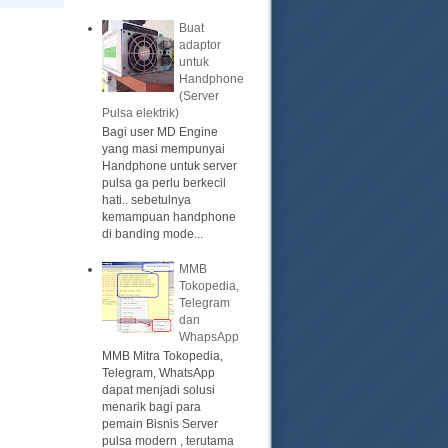
Buat
adaptor
untuk
Handphone
(Server
Pulsa elektrik)
Bagi user MD Engine
yang masi mempunyai
Handphone untuk server
pulsa ga perlu berkecil
hati.. sebetulnya
kemampuan handphone
di banding mode...
MMB
Tokopedia,
Telegram
dan
WhapsApp
MMB Mitra Tokopedia,
Telegram, WhatsApp
dapat menjadi solusi
menarik bagi para
pemain Bisnis Server
pulsa modern , terutama