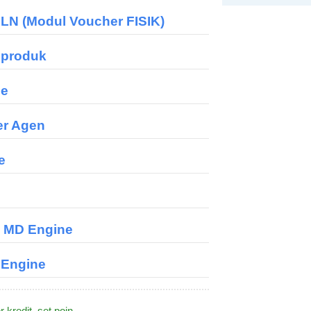
 (Modul Voucher FISIK)
 produk
ne
er Agen
e
k MD Engine
Engine
r kredit
,
set poin