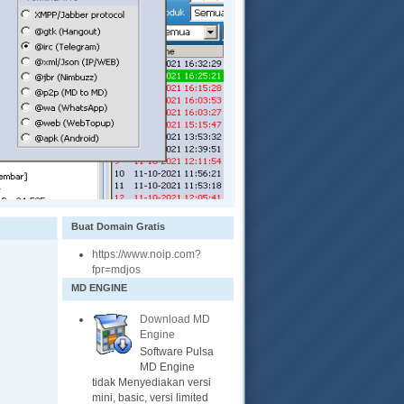
Buat Domain Gratis
https://www.noip.com?
fpr=mdjos
MD ENGINE
Download MD
Engine
Software Pulsa
MD Engine
tidak Menyediakan versi
mini, basic, versi limited