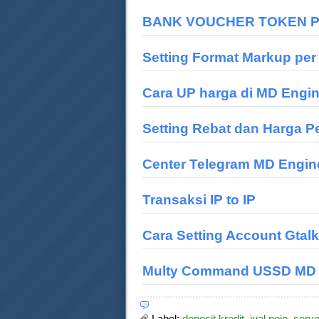
BANK VOUCHER TOKEN PLN
Setting Format Markup per
Cara UP harga di MD Engi
Setting Rebat dan Harga P
Center Telegram MD Engin
Transaksi IP to IP
Cara Setting Account Gtal
Multy Command USSD MD 
Label:
deposit kredit
,
jual poin
,
serve