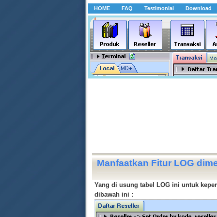
HOME
FAQ
Testimonial
Download
Manfaatkan Fitur LOG dime
Yang di usung tabel LOG ini untuk keper
dibawah ini :