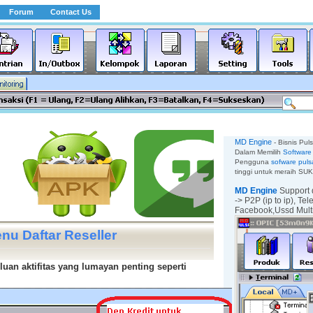
Forum
Contact Us
MD Engine
- Bisnis Pul
Dalam Memilih
Software 
Pengguna
sofware puls
tinggi untuk meraih SU
MD Engine
Support 
-> P2P (ip to ip),
Tel
Facebook,
Ussd Mul
nu Daftar Reseller
luan aktifitas yang lumayan penting seperti