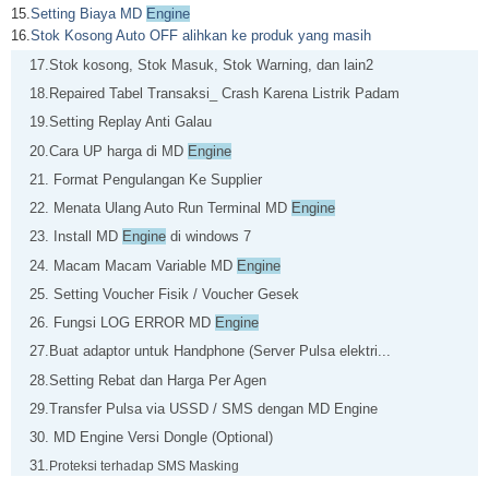
15.
Setting Biaya MD
Engine
16.
Stok Kosong Auto OFF alihkan ke produk yang masih
17.
Stok kosong, Stok Masuk, Stok Warning, dan lain2
18.
Repaired Tabel Transaksi_ Crash Karena Listrik Pad
am
19.
Setting Replay Anti Galau
20.
Cara UP harga di MD
Engine
21.
Format Pengulangan Ke Supplier
22.
Menata Ulang Auto Run Terminal MD
Engine
23.
Install MD
Engine
di windows 7
24.
Macam Macam Variable MD
Engine
25.
Setting Voucher Fisik / Voucher Gesek
26.
Fungsi LOG ERROR MD
Engine
27.
Buat adaptor untuk Handphone (Server Pulsa elektri...
28.
Setting Rebat dan Harga Per Agen
29.
Transfer Pulsa via USSD / SMS dengan MD Engine
30.
MD Engine Versi Dongle (Optional)
31.
Proteksi terhadap SMS Masking