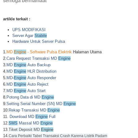
semoga bermanfaat
artikle terkait :
UPS MODIFIKASI
Server Agar
Stabile
Hardware Untuk Server Pulsa
1.
MD
Engine
- Software Pulsa Elektrik
Halaman Utama
2.
Cara Request Transaksi MD
Engine
3.
MD
Engine
Auto Backup
4.
MD
Engine
HLR Distribution
5.
MD-
Engine
Auto Responder
6.
MD
Engine
Auto Reject
7.
MD
Engine
Auto Start
8.
Potong Data di MD
Engine
9.
Setting Serial Number (SN) MD
Engine
10.
Rekap Transaksi MD
Engine
11.
Download MD
Engine
Full
12.
SMS
Massal MD
Engine
13.
Tiket Deposit MD
Engine
14.
Cara Perbaiki Tabel Transaksi Crash Karena Listrik Padam