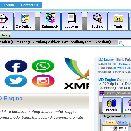
Forum
Contact Us
MD Engine
- Bisnis Pul
Dalam Memilih
Software 
Pengguna
sofware puls
tinggi untuk meraih SU
MD Engine
Support 
-> P2P (ip to ip),
Tel
Facebook,
Ussd Mul
D Engine
idak di butuhkan setting khusus untuk support
 semua model transaksi sudah di conversi otomatis