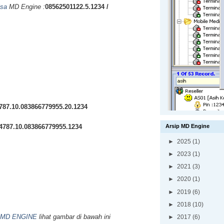
lsa
MD Engine :
08562501122.5.1234 /
787.10.083866779955.20.1234
4787.10.083866779955.1234
Arsip MD Engine
►
2025
(1)
►
2023
(1)
►
2021
(3)
►
2020
(1)
►
2019
(6)
►
2018
(10)
MD ENGINE
lihat gambar di bawah ini
►
2017
(6)