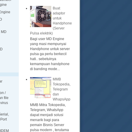
gine
Buat
 Engine
adaptor
untuk
MD
Handphone
(Server
i MD
Pulsa elektrik)
Bagi user MD Engine
yang masi mempunyai
Handphone untuk server
MD
pulsa ga perlu berkecil
hati.. sebetulnya
kemampuan handphone
di banding mode...
MMB
ar
Tokopedia,
Telegram
on /
dan
n file
WhapsApp
ivirus
MMB Mitra Tokopedia,
Telegram, WhatsApp
erial,
dapat menjadi solusi
 Port
menarik bagi para
pemain Bisnis Server
pulsa modern , terutama
ODEM