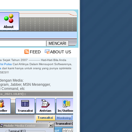
FEED
ABOUT US
sa Sejak Tahun 2007 ------------- Hati-Hati Bila Anda
Isi Pulsa
Cari Ahlinya Dalam Mensuport Softwarenya,
a
dari kami hanya untuk orang yang punya optimistis
KSES!!!
dengan Media:
egram,
Jabber,
MSN Mesengger,
ti Command,
etc