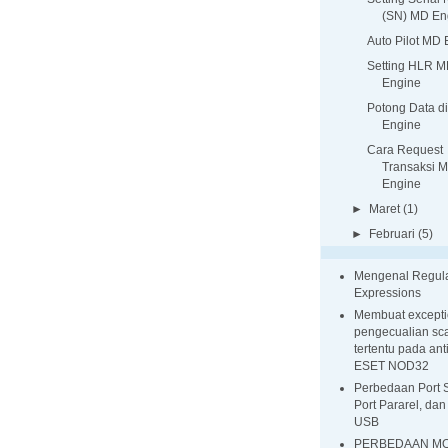
(SN) MD En
Auto Pilot MD
Setting HLR 
Engine
Potong Data d
Engine
Cara Request
Transaksi 
Engine
►
Maret
(1)
►
Februari
(5)
Mengenal Regul
Expressions
Membuat excepti
pengecualian sca
tertentu pada ant
ESET NOD32
Perbedaan Port S
Port Pararel, dan
USB
PERBEDAAN M