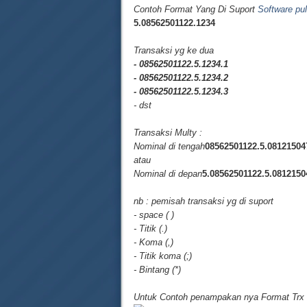
Contoh Format Yang Di Suport
Software pu
5.08562501122.1234
Transaksi yg ke dua
- 08562501122.5.1234.1
- 08562501122.5.1234.2
- 08562501122.5.1234.3
- dst
Transaksi Multy :
Nominal di tengah
08562501122.5.08121504
atau
Nominal di depan
5.08562501122.5.0812150
nb : pemisah transaksi yg di suport
- space ( )
- Titik (.)
- Koma (,)
- Titik koma (;)
- Bintang (*)
Untuk Contoh penampakan nya Format Trx