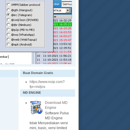
Buat Domain Gratis
https://www.noip.com?
fpr=mdjos
MD ENGINE
Download MD
Engine
Software Pulsa
MD Engine
tidak Menyediakan versi
mini, basic, versi limited