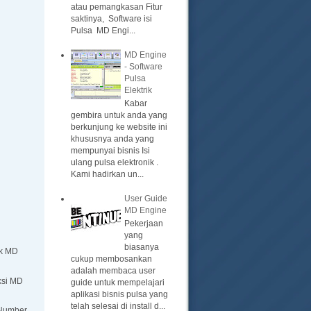
atau pemangkasan Fitur
saktinya, Software isi
Pulsa MD Engi...
MD Engine
- Software
Pulsa
Elektrik
Kabar
gembira untuk anda yang
berkunjung ke website ini
khususnya anda yang
mempunyai bisnis Isi
ulang pulsa elektronik .
Kami hadirkan un...
User Guide
MD Engine
Pekerjaan
yang
biasanya
ik MD
cukup membosankan
adalah membaca user
ksi MD
guide untuk mempelajari
aplikasi bisnis pulsa yang
telah selesai di install d...
 Number