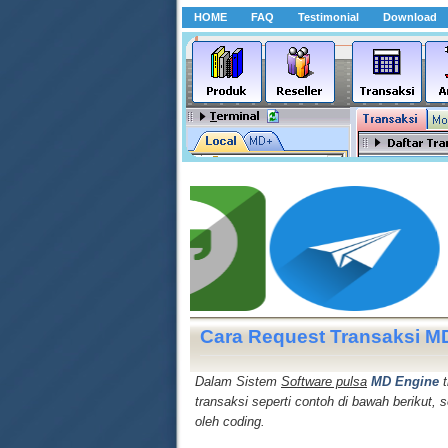
HOME
FAQ
Testimonial
Download
Cara Request Transaksi M
Dalam Sistem
Software pulsa
MD Engine
t
transaksi seperti contoh di bawah berikut,
oleh coding.